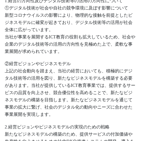
1.経営の方向性及びデジタル技術等の活用の方向性について
①デジタル技術が社会や自社の競争環境に及ぼす影響について
新型コロナウイルスの影響により、物理的な接触を前提としたビ
ジネスモデルに確変が起きており、デジタル技術等の活用が社会
全体に広がっています。
当社が事業を展開するICT教育の役割も拡大しているため、社会や
企業のデジタル技術等の活用の方向性を見極めた上で、柔軟な事
業展開が求められています。
②経営ビジョンやビジネスモデル
上記の社会動向を踏まえ、当社の経営においても、積極的にデジ
タル技術等の活用を図り、新たなビジネスモデルを構築する必要
があります。当社が提供しているICT教育事業では、提供するサー
ビスの品質を向上させ、競合優位性を高めることで、新たなビジ
ネスモデルの構築を目指します。新たなビジネスモデルを通じて
事業の拡大に繋げ、社会のデジタル化の動向やニーズに合わせた
事業展開を実現します。
2.経営ビジョンやビジネスモデルの実現のための戦略
新たなビジネスモデルの構築のため、提供サービスの付加価値や