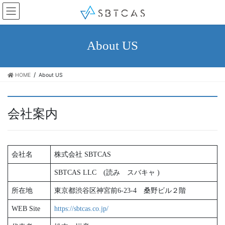
コ
ナ
ン
ビ
テ
ゲ
ン
ー
About US
ツ
シ
へ
ョ
ス
ン
HOME
About US
キ
に
ッ
移
プ
動
会社案内
会社名
株式会社 SBTCAS
SBTCAS LLC (読み スバキャ )
所在地
東京都渋谷区神宮前6-23-4 桑野ビル２階
WEB Site
https://sbtcas.co.jp/